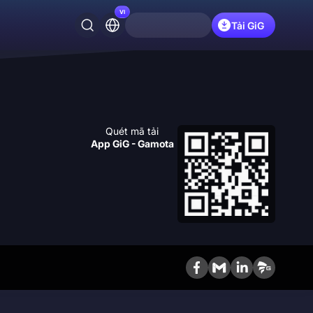
VI
Tải GiG
Quét mã tải
App GiG - Gamota