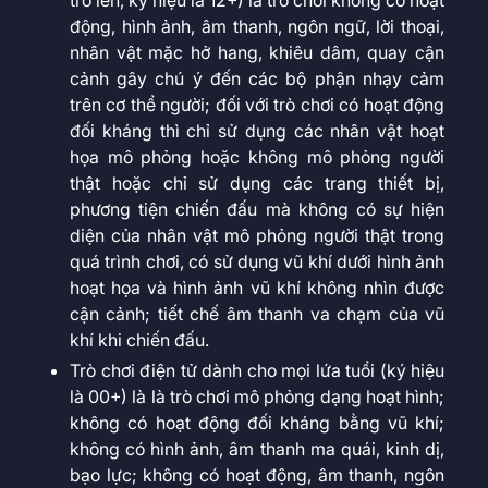
trở lên, ký hiệu là 12+) là trò chơi không có hoạt
động, hình ảnh, âm thanh, ngôn ngữ, lời thoại,
nhân vật mặc hở hang, khiêu dâm, quay cận
cảnh gây chú ý đến các bộ phận nhạy cảm
trên cơ thể người; đối với trò chơi có hoạt động
đối kháng thì chỉ sử dụng các nhân vật hoạt
họa mô phỏng hoặc không mô phỏng người
thật hoặc chỉ sử dụng các trang thiết bị,
phương tiện chiến đấu mà không có sự hiện
diện của nhân vật mô phỏng người thật trong
quá trình chơi, có sử dụng vũ khí dưới hình ảnh
hoạt họa và hình ảnh vũ khí không nhìn được
cận cảnh; tiết chế âm thanh va chạm của vũ
khí khi chiến đấu.
Trò chơi điện tử dành cho mọi lứa tuổi (ký hiệu
là 00+) là là trò chơi mô phỏng dạng hoạt hình;
không có hoạt động đối kháng bằng vũ khí;
không có hình ảnh, âm thanh ma quái, kinh dị,
bạo lực; không có hoạt động, âm thanh, ngôn