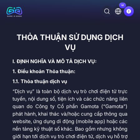
VI
THỎA THUẬN SỬ DỤNG DỊCH
VỤ
I. ĐỊNH NGHĨA VÀ MÔ TẢ DỊCH VỤ:
1. Điều khoản Thỏa thuận:
1.1. Thỏa thuận dịch vụ
“Dịch vụ” là toàn bộ dịch vụ trò chơi điện tử trực
tuyến, nội dung số, tiện ích và các chức năng liên
quan do Công ty Cổ phần Gamota (“Gamota”)
phát hành, khai thác và/hoặc cung cấp thông qua
website, ứng dụng di động (mobile app) hoặc các
nền tảng kỹ thuật số khác. Bao gồm nhưng không
giới hạn tới dịch vụ trò chơi điện tử, dịch vụ hỗ trợ