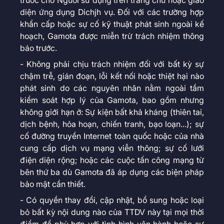
trước cho Người sử dụng trên trang chủ hoặc giao
diện ứng dụng Dichjh vụ. Đối với các trường hợp
khẩn cấp hoặc sự cố kỹ thuật phát sinh ngoài kế
hoạch, Gamota được miễn trừ trách nhiệm thông
báo trước.
- Không phải chịu trách nhiệm đối với bất kỳ sự
chậm trễ, gián đoạn, lỗi kết nối hoặc thiệt hại nào
phát sinh do các nguyên nhân nằm ngoài tầm
kiểm soát hợp lý của Gamota, bao gồm nhưng
không giới hạn ở: Sự kiện bất khả kháng (thiên tai,
dịch bệnh, hỏa hoạn, chiến tranh, bạo loạn...); sự
cố đường truyền Internet toàn quốc hoặc của nhà
cung cấp dịch vụ mạng viễn thông; sự cố lưới
điện diện rộng; hoặc các cuộc tấn công mạng từ
bên thứ ba dù Gamota đã áp dụng các biện pháp
bảo mật cần thiết.
- Có quyền thay đổi, cập nhật, bổ sung hoặc loại
bỏ bất kỳ nội dung nào của TTDV này tại mọi thời