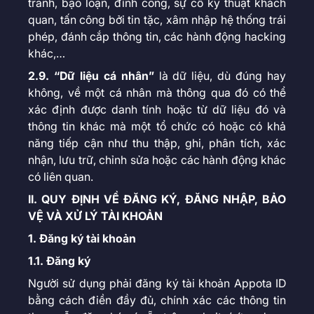
tranh, bạo loạn, đình công, sự cố kỹ thuật khách
quan, tấn công bởi tin tặc, xâm nhập hệ thống trái
phép, đánh cắp thông tin, các hành động hacking
khác,…
2.9. “Dữ liệu cá nhân”
là dữ liệu, dù đúng hay
không, về một cá nhân mà thông qua đó có thể
xác định được danh tính hoặc từ dữ liệu đó và
thông tin khác mà một tổ chức có hoặc có khả
năng tiếp cận như thu thập, ghi, phân tích, xác
nhận, lưu trữ, chỉnh sửa hoặc các hành động khác
có liên quan.
II. QUY ĐỊNH VỀ ĐĂNG KÝ, ĐĂNG NHẬP, BẢO
VỆ VÀ XỬ LÝ TÀI KHOẢN
1. Đăng ký tài khoản
1.1. Đăng ký
Người sử dụng phải đăng ký tài khoản Appota ID
bằng cách điền đầy đủ, chính xác các thông tin