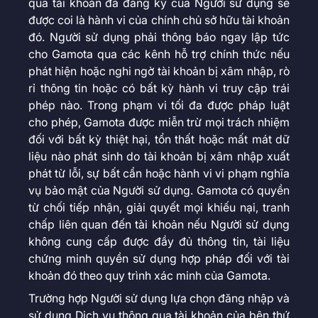
qua tài khoản đã đăng ký của Người sử dụng sẽ
được coi là hành vi của chính chủ sở hữu tài khoản
đó. Người sử dụng phải thông báo ngay lập tức
cho Gamota qua các kênh hỗ trợ chính thức nếu
phát hiện hoặc nghi ngờ tài khoản bị xâm nhập, rò
rỉ thông tin hoặc có bất kỳ hành vi truy cập trái
phép nào. Trong phạm vi tối đa được pháp luật
cho phép, Gamota được miễn trừ mọi trách nhiệm
đối với bất kỳ thiệt hại, tổn thất hoặc mất mát dữ
liệu nào phát sinh do tài khoản bị xâm nhập xuất
phát từ lỗi, sự bất cẩn hoặc hành vi vi phạm nghĩa
vụ bảo mật của Người sử dụng. Gamota có quyền
từ chối tiếp nhận, giải quyết mọi khiếu nại, tranh
chấp liên quan đến tài khoản nếu Người sử dụng
không cung cấp được đầy đủ thông tin, tài liệu
chứng minh quyền sử dụng hợp pháp đối với tài
khoản đó theo quy trình xác minh của Gamota.
Trường hợp Người sử dụng lựa chọn đăng nhập và
sử dụng Dịch vụ thông qua tài khoản của bên thứ