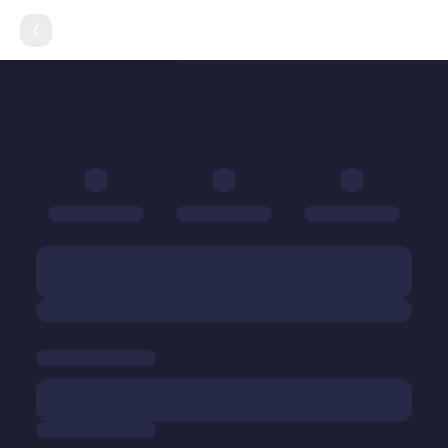
VI
Nạp Lá